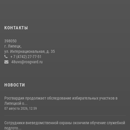
провели акцию «Каникулы с Росгвардией»
17 июля 2026, 13:24
2
Сотрудники вневедомственной охраны завершили курс
КОНТАКТЫ
профессиональной подготовки
14 июля 2026, 05:32
398050
г. Липецк,
ул. Интернациональная, д. 35
+ 7 (4742) 27-77-51
48uvo@rosgvard.ru
НОВОСТИ
Росгвардия продолжает обследование избирательных участков в
Липецкой о...
07 августа 2026, 12:59
Сотрудники вневедомственной охраны окончили обучение служебной
подгото...