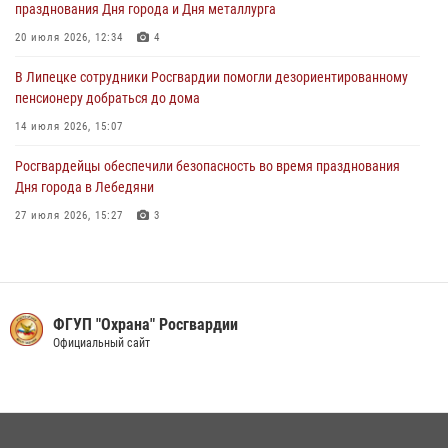
празднования Дня города и Дня металлурга
29 июля 2026, 15:05
2
20 июля 2026, 12:34
4
В Липецке сотрудники Росгвардии помогли дезориентированному
пенсионеру добраться до дома
14 июля 2026, 15:07
Росгвардейцы обеспечили безопасность во время празднования
Дня города в Лебедяни
27 июля 2026, 15:27
3
В Липецке росгвардейцы обеспечили правопорядок во время
празднования Дня ВМФ России
27 июля 2026, 15:38
2
ФГУП "Охрана" Росгвардии
В Управлении Росгвардии по Липецкой области состоялся вечер
Официальный сайт
вопросов и ответов
29 июля 2026, 15:05
2
В лагерях Липецкой области сотрудники вневедомственной охраны