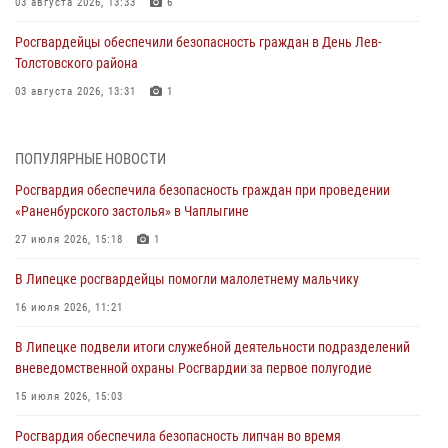
03 августа 2026, 13:33
6
Росгвардейцы обеспечили безопасность граждан в День Лев-
Толстовского района
03 августа 2026, 13:31
1
Росгвардия обеспечила охрану порядка во время проведения
фестивалей в Липецке
ПОПУЛЯРНЫЕ НОВОСТИ
03 августа 2026, 12:45
2
Росгвардия обеспечила безопасность граждан при проведении
«Раненбурского застолья» в Чаплыгине
Сотрудники Росгвардии продолжают контроль безопасности
детских оздоровительно-образовательных объектов в Липецкой
27 июля 2026, 15:18
1
области
В Липецке росгвардейцы помогли малолетнему мальчику
31 июля 2026, 15:49
16 июля 2026, 11:21
Лекция по финансовой грамотности прошла для сотрудников
В Липецке подвели итоги служебной деятельности подразделений
Росгвардии
вневедомственной охраны Росгвардии за первое полугодие
30 июля 2026, 15:25
15 июля 2026, 15:03
В Управлении Росгвардии по Липецкой области состоялся вечер
Росгвардия обеспечила безопасность липчан во время
вопросов и ответов