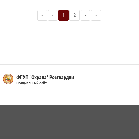
«
‹
1
2
›
»
ФГУП "Охрана" Росгвардии
Официальный сайт