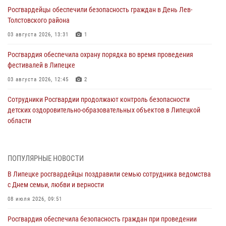
Росгвардейцы обеспечили безопасность граждан в День Лев-
Толстовского района
03 августа 2026, 13:31
1
Росгвардия обеспечила охрану порядка во время проведения
фестивалей в Липецке
03 августа 2026, 12:45
2
Сотрудники Росгвардии продолжают контроль безопасности
детских оздоровительно-образовательных объектов в Липецкой
области
31 июля 2026, 15:49
Лекция по финансовой грамотности прошла для сотрудников
ПОПУЛЯРНЫЕ НОВОСТИ
Росгвардии
В Липецке росгвардейцы поздравили семью сотрудника ведомства
30 июля 2026, 15:25
с Днем семьи, любви и верности
В Управлении Росгвардии по Липецкой области состоялся вечер
08 июля 2026, 09:51
вопросов и ответов
Росгвардия обеспечила безопасность граждан при проведении
29 июля 2026, 15:05
2