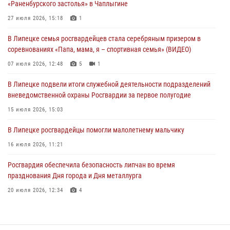
«Раненбурского застолья» в Чаплыгине
В Липецке росгвардейцы посетили богослужение в честь великого
27 июля 2026, 15:18
1
князя Владимира
В Липецке семья росгвардейцев стала серебряным призером в
28 июля 2026, 14:46
3
соревнованиях «Папа, мама, я – спортивная семья» (ВИДЕО)
В Липецке прошла акция «Каникулы с Росгвардией»
07 июля 2026, 12:48
5
1
28 июля 2026, 07:01
6
В Липецке подвели итоги служебной деятельности подразделений
вневедомственной охраны Росгвардии за первое полугодие
15 июля 2026, 15:03
В Липецке росгвардейцы помогли малолетнему мальчику
16 июля 2026, 11:21
Росгвардия обеспечила безопасность липчан во время
празднования Дня города и Дня металлурга
20 июля 2026, 12:34
4
В Липецке сотрудники Росгвардии помогли дезориентированному
пенсионеру добраться до дома