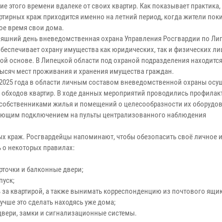
ие этого времени вдалеке от своих квартир. Как показывает практика
артирных краж приходится именно на летний период, когда жители пок
ое время свои дома.
няшний день вневедомственная охрана Управления Росгвардии по Ли
беспечивает охрану имущества как юридических, так и физических лиц
ой основе. В Липецкой области под охраной подразделения находитс
тысяч мест проживания и хранения имущества граждан.
 2025 года в области личным составом вневедомственной охраны осу
0 обходов квартир. В ходе данных мероприятий проводились профилак
 собственниками жилья и помещений о целесообразности их оборудо
дующим подключением на пульты централизованного наблюдения
ых краж. Росгвардейцы напоминают, чтобы обезопасить своё личное
 о некоторых правилах:
орточки и балконные двери;
пуск;
 за квартирой, а также вынимать корреспонденцию из почтового ящик
учше это сделать находясь уже дома;
двери, замки и сигнализационные системы.