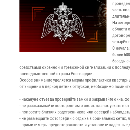
проведен
часть кв
длительн
На сегод
области о
договорн
четырёх 
С начала
более 60
беседы с
средствами охранной и тревожной сигнализации с после
вневедомственной охраны Росгвардии.
Особое внимание уделяется мерам профилактики квартирн
от хищений в период летних отпусков, необходимо помнить
- накануне отъезда проверяйте замки и закрывайте окна, ф
- не рассказывайте посторонним о своих планах уехать в от
- попросите близких родственников или соседей наблюдать
- не размещайте фотографии с отдыха в социальных сетях, л
- примите меры предосторожности и установите надёжные 