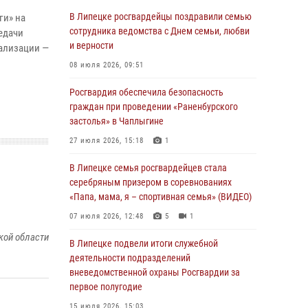
оздоровительно-образовательных объектов
в Липецкой области
В Липецке росгвардейцы поздравили семью
ги» на
сотрудника ведомства с Днем семьи, любви
едачи
31 июля 2026, 15:49
и верности
нализации —
Лекция по финансовой грамотности прошла
08 июля 2026, 09:51
для сотрудников Росгвардии
Росгвардия обеспечила безопасность
30 июля 2026, 15:25
граждан при проведении «Раненбурского
застолья» в Чаплыгине
В Управлении Росгвардии по Липецкой
области состоялся вечер вопросов и ответов
27 июля 2026, 15:18
1
29 июля 2026, 15:05
2
В Липецке семья росгвардейцев стала
серебряным призером в соревнованиях
В Липецке росгвардейцы посетили
«Папа, мама, я – спортивная семья» (ВИДЕО)
богослужение в честь великого князя
Владимира
07 июля 2026, 12:48
5
1
28 июля 2026, 14:46
3
кой области
В Липецке подвели итоги служебной
деятельности подразделений
В Липецке прошла акция «Каникулы с
вневедомственной охраны Росгвардии за
Росгвардией»
первое полугодие
28 июля 2026, 07:01
6
15 июля 2026, 15:03