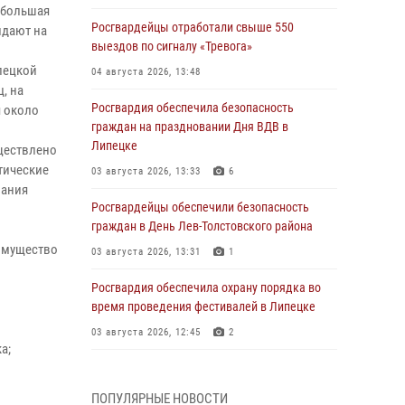
, большая
Росгвардейцы отработали свыше 550
идают на
выездов по сигналу «Тревога»
пецкой
04 августа 2026, 13:48
, на
Росгвардия обеспечила безопасность
я около
граждан на праздновании Дня ВДВ в
Липецке
ществлено
тические
03 августа 2026, 13:33
6
вания
Росгвардейцы обеспечили безопасность
граждан в День Лев-Толстовского района
 имущество
03 августа 2026, 13:31
1
Росгвардия обеспечила охрану порядка во
время проведения фестивалей в Липецке
03 августа 2026, 12:45
2
а;
Сотрудники Росгвардии продолжают
контроль безопасности детских
ПОПУЛЯРНЫЕ НОВОСТИ