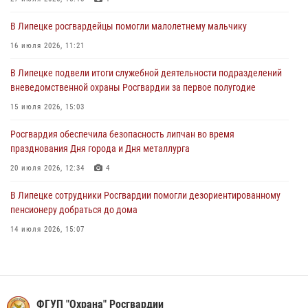
В Управлении Росгвардии по Липецкой области состоялся вечер
вопросов и ответов
В Липецке росгвардейцы помогли малолетнему мальчику
29 июля 2026, 15:05
2
16 июля 2026, 11:21
В Липецке росгвардейцы посетили богослужение в честь великого
В Липецке подвели итоги служебной деятельности подразделений
князя Владимира
вневедомственной охраны Росгвардии за первое полугодие
28 июля 2026, 14:46
3
15 июля 2026, 15:03
Росгвардия обеспечила безопасность липчан во время
празднования Дня города и Дня металлурга
20 июля 2026, 12:34
4
В Липецке сотрудники Росгвардии помогли дезориентированному
пенсионеру добраться до дома
14 июля 2026, 15:07
Росгвардейцы обеспечили безопасность во время празднования
Дня города в Лебедяни
27 июля 2026, 15:27
3
ФГУП "Охрана" Росгвардии