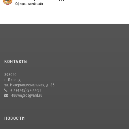
В Липецке росгвардейцы обеспечили правопорядок во время
Официальный сайт
празднования Дня ВМФ России
27 июля 2026, 15:38
2
В лагерях Липецкой области сотрудники вневедомственной охраны
провели акцию «Каникулы с Росгвардией»
17 июля 2026, 13:24
2
Акция «Каникулы с Росгвардией» продолжается в Липецке
КОНТАКТЫ
21 июля 2026, 12:34
398050
г. Липецк,
ул. Интернациональная, д. 35
+ 7 (4742) 27-77-51
48uvo@rosgvard.ru
НОВОСТИ