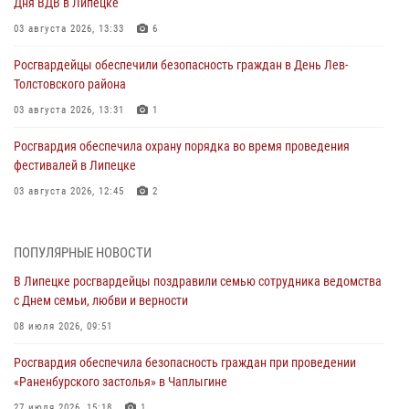
Дня ВДВ в Липецке
03 августа 2026, 13:33
6
Росгвардейцы обеспечили безопасность граждан в День Лев-
Толстовского района
03 августа 2026, 13:31
1
Росгвардия обеспечила охрану порядка во время проведения
фестивалей в Липецке
03 августа 2026, 12:45
2
Сотрудники Росгвардии продолжают контроль безопасности
детских оздоровительно-образовательных объектов в Липецкой
ПОПУЛЯРНЫЕ НОВОСТИ
области
В Липецке росгвардейцы поздравили семью сотрудника ведомства
31 июля 2026, 15:49
с Днем семьи, любви и верности
Лекция по финансовой грамотности прошла для сотрудников
08 июля 2026, 09:51
Росгвардии
Росгвардия обеспечила безопасность граждан при проведении
30 июля 2026, 15:25
«Раненбурского застолья» в Чаплыгине
27 июля 2026, 15:18
1