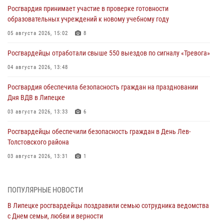
Росгвардия принимает участие в проверке готовности
образовательных учреждений к новому учебному году
05 августа 2026, 15:02
8
Росгвардейцы отработали свыше 550 выездов по сигналу «Тревога»
04 августа 2026, 13:48
Росгвардия обеспечила безопасность граждан на праздновании
Дня ВДВ в Липецке
03 августа 2026, 13:33
6
Росгвардейцы обеспечили безопасность граждан в День Лев-
Толстовского района
03 августа 2026, 13:31
1
Росгвардия обеспечила охрану порядка во время проведения
фестивалей в Липецке
ПОПУЛЯРНЫЕ НОВОСТИ
03 августа 2026, 12:45
2
В Липецке росгвардейцы поздравили семью сотрудника ведомства
с Днем семьи, любви и верности
Сотрудники Росгвардии продолжают контроль безопасности