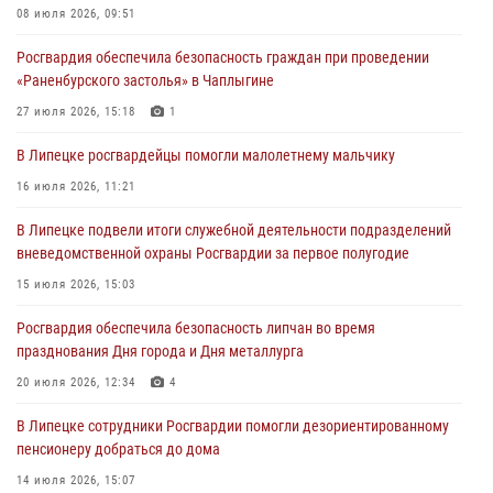
детских оздоровительно-образовательных объектов в Липецкой
08 июля 2026, 09:51
области
Росгвардия обеспечила безопасность граждан при проведении
31 июля 2026, 15:49
«Раненбурского застолья» в Чаплыгине
Лекция по финансовой грамотности прошла для сотрудников
27 июля 2026, 15:18
1
Росгвардии
В Липецке росгвардейцы помогли малолетнему мальчику
30 июля 2026, 15:25
16 июля 2026, 11:21
В Управлении Росгвардии по Липецкой области состоялся вечер
В Липецке подвели итоги служебной деятельности подразделений
вопросов и ответов
вневедомственной охраны Росгвардии за первое полугодие
29 июля 2026, 15:05
2
15 июля 2026, 15:03
Росгвардия обеспечила безопасность липчан во время
празднования Дня города и Дня металлурга
20 июля 2026, 12:34
4
В Липецке сотрудники Росгвардии помогли дезориентированному
пенсионеру добраться до дома
14 июля 2026, 15:07