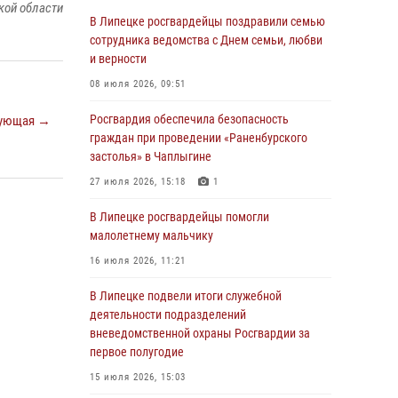
кой области
03 августа 2026, 13:31
1
В Липецке росгвардейцы поздравили семью
сотрудника ведомства с Днем семьи, любви
Росгвардия обеспечила охрану порядка во
и верности
время проведения фестивалей в Липецке
08 июля 2026, 09:51
03 августа 2026, 12:45
2
Росгвардия обеспечила безопасность
ующая →
Сотрудники Росгвардии продолжают
граждан при проведении «Раненбурского
контроль безопасности детских
застолья» в Чаплыгине
оздоровительно-образовательных объектов
в Липецкой области
27 июля 2026, 15:18
1
31 июля 2026, 15:49
В Липецке росгвардейцы помогли
малолетнему мальчику
Лекция по финансовой грамотности прошла
для сотрудников Росгвардии
16 июля 2026, 11:21
30 июля 2026, 15:25
В Липецке подвели итоги служебной
деятельности подразделений
В Управлении Росгвардии по Липецкой
вневедомственной охраны Росгвардии за
области состоялся вечер вопросов и ответов
первое полугодие
29 июля 2026, 15:05
2
15 июля 2026, 15:03