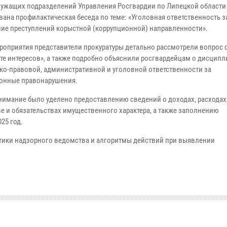
ужащих подразделений Управления Росгвардии по Липецкой области
вана профилактическая беседа по теме: «Уголовная ответственность з
ие преступлений корыстной (коррупционной) направленности».
ероприятия представители прокуратуры детально рассмотрели вопрос 
те интересов», а также подробно объяснили росгвардейцам о дисципл
ко-правовой, административной и уголовной ответственности за
онные правонарушения.
нимание было уделено предоставлению сведений о доходах, расходах,
е и обязательствах имущественного характера, а также заполнению
25 год.
ктики надзорного ведомства и алгоритмы действий при выявлении