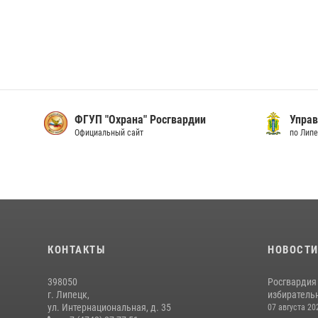
ФГУП "Охрана" Росгвардии
Упра
Официальный сайт
по Лип
КОНТАКТЫ
НОВОСТ
398050
Росгвардия
г. Липецк,
избирательн
ул. Интернациональная, д. 35
07 августа 20