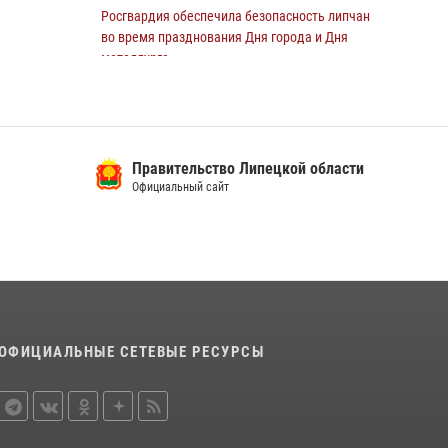
Росгвардия обеспечила безопасность липчан
во время празднования Дня города и Дня
металлурга
20 июля 2026, 12:34
4
В Липецке сотрудники Росгвардии помогли
дезориентированному пенсионеру добраться
Правительство Липецкой области
до дома
Официальный сайт
14 июля 2026, 15:07
Росгвардейцы обеспечили безопасность во
время празднования Дня города в Лебедяни
27 июля 2026, 15:27
3
В лагерях Липецкой области сотрудники
вневедомственной охраны провели акцию
ОФИЦИАЛЬНЫЕ СЕТЕВЫЕ РЕСУРСЫ
«Каникулы с Росгвардией»
17 июля 2026, 13:24
2
В Липецке росгвардейцы обеспечили