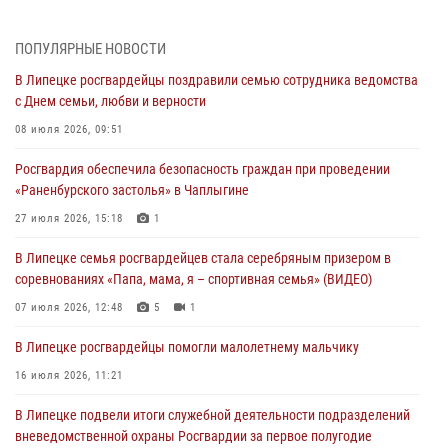
Сотрудники Росгвардии продолжают контроль безопасности
детских оздоровительно-образовательных объектов в Липецкой
ПОПУЛЯРНЫЕ НОВОСТИ
области
В Липецке росгвардейцы поздравили семью сотрудника ведомства
31 июля 2026, 15:49
с Днем семьи, любви и верности
Лекция по финансовой грамотности прошла для сотрудников
08 июля 2026, 09:51
Росгвардии
Росгвардия обеспечила безопасность граждан при проведении
30 июля 2026, 15:25
«Раненбурского застолья» в Чаплыгине
В Управлении Росгвардии по Липецкой области состоялся вечер
27 июля 2026, 15:18
1
вопросов и ответов
В Липецке семья росгвардейцев стала серебряным призером в
29 июля 2026, 15:05
2
соревнованиях «Папа, мама, я – спортивная семья» (ВИДЕО)
В Липецке росгвардейцы посетили богослужение в честь великого
07 июля 2026, 12:48
5
1
князя Владимира
В Липецке росгвардейцы помогли малолетнему мальчику
28 июля 2026, 14:46
3
16 июля 2026, 11:21
В Липецке подвели итоги служебной деятельности подразделений
вневедомственной охраны Росгвардии за первое полугодие