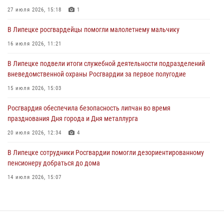
Лекция по финансовой грамотности прошла для сотрудников
27 июля 2026, 15:18
1
Росгвардии
В Липецке росгвардейцы помогли малолетнему мальчику
30 июля 2026, 15:25
16 июля 2026, 11:21
В Управлении Росгвардии по Липецкой области состоялся вечер
В Липецке подвели итоги служебной деятельности подразделений
вопросов и ответов
вневедомственной охраны Росгвардии за первое полугодие
29 июля 2026, 15:05
2
15 июля 2026, 15:03
Росгвардия обеспечила безопасность липчан во время
празднования Дня города и Дня металлурга
20 июля 2026, 12:34
4
В Липецке сотрудники Росгвардии помогли дезориентированному
пенсионеру добраться до дома
14 июля 2026, 15:07
Росгвардейцы обеспечили безопасность во время празднования
Дня города в Лебедяни
27 июля 2026, 15:27
3