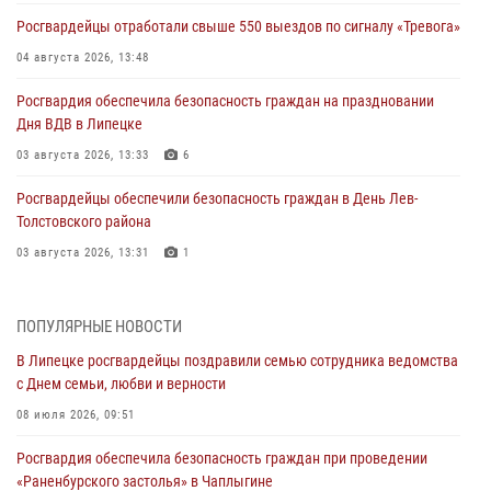
Росгвардейцы отработали свыше 550 выездов по сигналу «Тревога»
04 августа 2026, 13:48
Росгвардия обеспечила безопасность граждан на праздновании
Дня ВДВ в Липецке
03 августа 2026, 13:33
6
Росгвардейцы обеспечили безопасность граждан в День Лев-
Толстовского района
03 августа 2026, 13:31
1
Росгвардия обеспечила охрану порядка во время проведения
фестивалей в Липецке
ПОПУЛЯРНЫЕ НОВОСТИ
03 августа 2026, 12:45
2
В Липецке росгвардейцы поздравили семью сотрудника ведомства
с Днем семьи, любви и верности
Сотрудники Росгвардии продолжают контроль безопасности
детских оздоровительно-образовательных объектов в Липецкой
08 июля 2026, 09:51
области
Росгвардия обеспечила безопасность граждан при проведении
31 июля 2026, 15:49
«Раненбурского застолья» в Чаплыгине