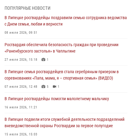
детских оздоровительно-образовательных объектов в Липецкой
ПОПУЛЯРНЫЕ НОВОСТИ
области
В Липецке росгвардейцы поздравили семью сотрудника ведомства
31 июля 2026, 15:49
с Днем семьи, любви и верности
Лекция по финансовой грамотности прошла для сотрудников
08 июля 2026, 09:51
Росгвардии
Росгвардия обеспечила безопасность граждан при проведении
30 июля 2026, 15:25
«Раненбурского застолья» в Чаплыгине
В Управлении Росгвардии по Липецкой области состоялся вечер
27 июля 2026, 15:18
1
вопросов и ответов
В Липецке семья росгвардейцев стала серебряным призером в
29 июля 2026, 15:05
2
соревнованиях «Папа, мама, я – спортивная семья» (ВИДЕО)
В Липецке росгвардейцы посетили богослужение в честь великого
07 июля 2026, 12:48
5
1
князя Владимира
В Липецке росгвардейцы помогли малолетнему мальчику
28 июля 2026, 14:46
3
16 июля 2026, 11:21
В Липецке подвели итоги служебной деятельности подразделений
вневедомственной охраны Росгвардии за первое полугодие
15 июля 2026, 15:03