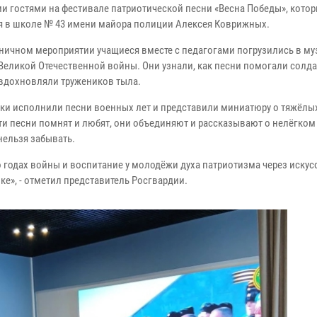
и гостями на фестивале патриотической песни «Весна Победы», кото
я в школе № 43 имени майора полиции Алексея Коврижных.
ничном мероприятии учащиеся вместе с педагогами погрузились в м
Великой Отечественной войны. Они узнали, как песни помогали солда
 вдохновляли тружеников тыла.
и исполнили песни военных лет и представили миниатюру о тяжёлых
ти песни помнят и любят, они объединяют и рассказывают о нелёгком
нельзя забывать.
годах войны и воспитание у молодёжи духа патриотизма через искус
е», - отметил представитель Росгвардии.