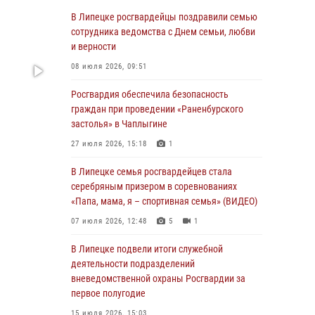
оздоровительно-образовательных объектов
в Липецкой области
В Липецке росгвардейцы поздравили семью
сотрудника ведомства с Днем семьи, любви
31 июля 2026, 15:49
и верности
Лекция по финансовой грамотности прошла
08 июля 2026, 09:51
для сотрудников Росгвардии
Росгвардия обеспечила безопасность
30 июля 2026, 15:25
граждан при проведении «Раненбурского
застолья» в Чаплыгине
В Управлении Росгвардии по Липецкой
области состоялся вечер вопросов и ответов
27 июля 2026, 15:18
1
29 июля 2026, 15:05
2
В Липецке семья росгвардейцев стала
серебряным призером в соревнованиях
В Липецке росгвардейцы посетили
«Папа, мама, я – спортивная семья» (ВИДЕО)
богослужение в честь великого князя
Владимира
07 июля 2026, 12:48
5
1
28 июля 2026, 14:46
3
В Липецке подвели итоги служебной
деятельности подразделений
В Липецке прошла акция «Каникулы с
вневедомственной охраны Росгвардии за
Росгвардией»
первое полугодие
28 июля 2026, 07:01
6
15 июля 2026, 15:03