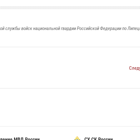
ой службы войск национальной гвардии Российской Федерации по Липец
След
вление МВД России
СУ СК России