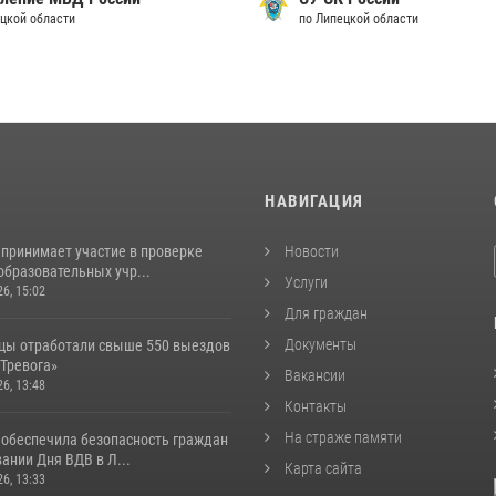
ецкой области
по Липецкой области
И
НАВИГАЦИЯ
 принимает участие в проверке
Новости
образовательных учр...
Услуги
26, 15:02
Для граждан
Документы
цы отработали свыше 550 выездов
«Тревога»
Вакансии
26, 13:48
Контакты
На страже памяти
 обеспечила безопасность граждан
ании Дня ВДВ в Л...
Карта сайта
26, 13:33