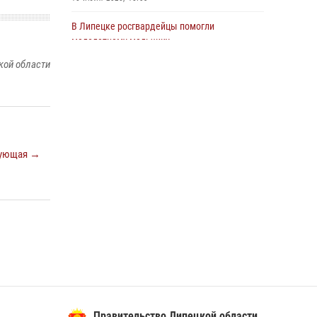
В Липецке росгвардейцы помогли
малолетнему мальчику
16 июля 2026, 11:21
кой области
Росгвардия обеспечила безопасность липчан
во время празднования Дня города и Дня
металлурга
20 июля 2026, 12:34
4
ующая →
В Липецке сотрудники Росгвардии помогли
дезориентированному пенсионеру добраться
до дома
14 июля 2026, 15:07
Росгвардия напоминает гражданам о
возможности обезопасить свое имущество от
противоправных действий в период летних
отпусков
06 июля 2026, 14:45
Правительство Липецкой области