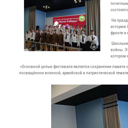
почетным
состоялс
На празд
историю 
фронте и
Школьник
войны. Э
котором 
«Основной целью фестиваля является сохранение памяти о 
посвящённое военной, армейской и патриотической тематик