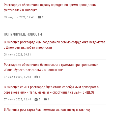
Росгвардия обеспечила охрану порядка во время проведения
фестивалей в Липецке
03 августа 2026, 12:45
2
Сотрудники Росгвардии продолжают контроль безопасности
детских оздоровительно-образовательных объектов в Липецкой
ПОПУЛЯРНЫЕ НОВОСТИ
области
В Липецке росгвардейцы поздравили семью сотрудника ведомства
31 июля 2026, 15:49
с Днем семьи, любви и верности
Лекция по финансовой грамотности прошла для сотрудников
08 июля 2026, 09:51
Росгвардии
Росгвардия обеспечила безопасность граждан при проведении
30 июля 2026, 15:25
«Раненбурского застолья» в Чаплыгине
В Управлении Росгвардии по Липецкой области состоялся вечер
27 июля 2026, 15:18
1
вопросов и ответов
В Липецке семья росгвардейцев стала серебряным призером в
29 июля 2026, 15:05
2
соревнованиях «Папа, мама, я – спортивная семья» (ВИДЕО)
В Липецке росгвардейцы посетили богослужение в честь великого
07 июля 2026, 12:48
5
1
князя Владимира
В Липецке росгвардейцы помогли малолетнему мальчику
28 июля 2026, 14:46
3