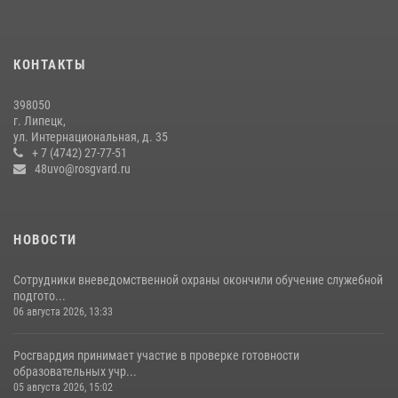
27 июля 2026, 15:38
2
В лагерях Липецкой области сотрудники вневедомственной охраны
КОНТАКТЫ
провели акцию «Каникулы с Росгвардией»
17 июля 2026, 13:24
2
398050
г. Липецк,
ул. Интернациональная, д. 35
+ 7 (4742) 27-77-51
48uvo@rosgvard.ru
НОВОСТИ
Сотрудники вневедомственной охраны окончили обучение служебной
подгото...
06 августа 2026, 13:33
Росгвардия принимает участие в проверке готовности
образовательных учр...
05 августа 2026, 15:02