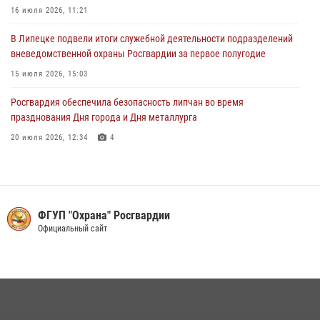
16 июля 2026, 11:21
В Липецке подвели итоги служебной деятельности подразделений
вневедомственной охраны Росгвардии за первое полугодие
15 июля 2026, 15:03
Росгвардия обеспечила безопасность липчан во время
празднования Дня города и Дня металлурга
20 июля 2026, 12:34
4
В Липецке сотрудники Росгвардии помогли дезориентированному
пенсионеру добраться до дома
14 июля 2026, 15:07
ФГУП "Охрана" Росгвардии
Росгвардейцы обеспечили безопасность во время празднования
Официальный сайт
Дня города в Лебедяни
27 июля 2026, 15:27
3
В Липецке росгвардейцы обеспечили правопорядок во время
празднования Дня ВМФ России