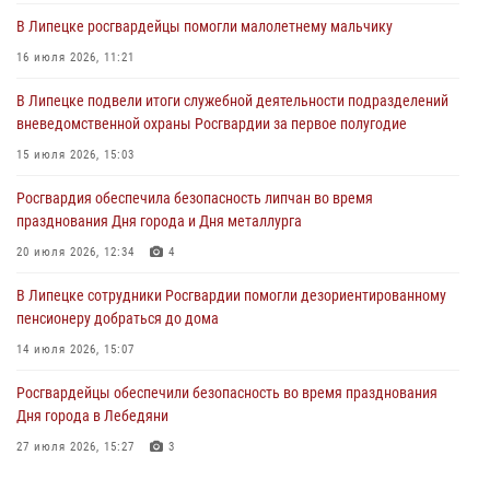
области
В Липецке росгвардейцы помогли малолетнему мальчику
31 июля 2026, 15:49
16 июля 2026, 11:21
Лекция по финансовой грамотности прошла для сотрудников
В Липецке подвели итоги служебной деятельности подразделений
Росгвардии
вневедомственной охраны Росгвардии за первое полугодие
30 июля 2026, 15:25
15 июля 2026, 15:03
В Управлении Росгвардии по Липецкой области состоялся вечер
Росгвардия обеспечила безопасность липчан во время
вопросов и ответов
празднования Дня города и Дня металлурга
29 июля 2026, 15:05
2
20 июля 2026, 12:34
4
В Липецке сотрудники Росгвардии помогли дезориентированному
пенсионеру добраться до дома
14 июля 2026, 15:07
Росгвардейцы обеспечили безопасность во время празднования
Дня города в Лебедяни
27 июля 2026, 15:27
3
В Липецке росгвардейцы обеспечили правопорядок во время