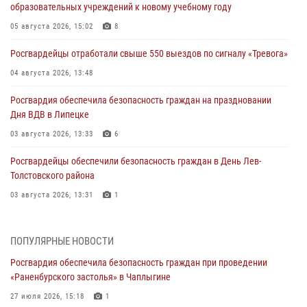
образовательных учреждений к новому учебному году
05 августа 2026, 15:02
8
Росгвардейцы отработали свыше 550 выездов по сигналу «Тревога»
04 августа 2026, 13:48
Росгвардия обеспечила безопасность граждан на праздновании
Дня ВДВ в Липецке
03 августа 2026, 13:33
6
Росгвардейцы обеспечили безопасность граждан в День Лев-
Толстовского района
03 августа 2026, 13:31
1
Росгвардия обеспечила охрану порядка во время проведения
фестивалей в Липецке
ПОПУЛЯРНЫЕ НОВОСТИ
03 августа 2026, 12:45
2
Росгвардия обеспечила безопасность граждан при проведении
«Раненбурского застолья» в Чаплыгине
Сотрудники Росгвардии продолжают контроль безопасности
детских оздоровительно-образовательных объектов в Липецкой
27 июля 2026, 15:18
1