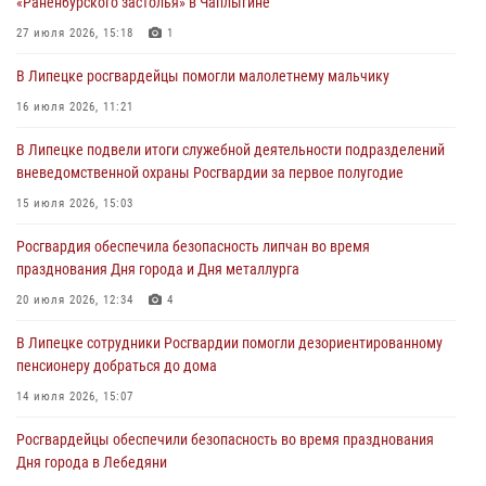
«Раненбурского застолья» в Чаплыгине
Сотрудники Росгвардии продолжают контроль безопасности
детских оздоровительно-образовательных объектов в Липецкой
27 июля 2026, 15:18
1
области
В Липецке росгвардейцы помогли малолетнему мальчику
31 июля 2026, 15:49
16 июля 2026, 11:21
Лекция по финансовой грамотности прошла для сотрудников
В Липецке подвели итоги служебной деятельности подразделений
Росгвардии
вневедомственной охраны Росгвардии за первое полугодие
30 июля 2026, 15:25
15 июля 2026, 15:03
В Управлении Росгвардии по Липецкой области состоялся вечер
Росгвардия обеспечила безопасность липчан во время
вопросов и ответов
празднования Дня города и Дня металлурга
29 июля 2026, 15:05
2
20 июля 2026, 12:34
4
В Липецке сотрудники Росгвардии помогли дезориентированному
пенсионеру добраться до дома
14 июля 2026, 15:07
Росгвардейцы обеспечили безопасность во время празднования
Дня города в Лебедяни