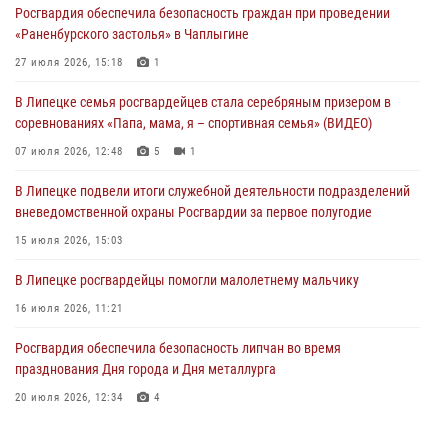
Росгвардия обеспечила безопасность граждан при проведении
29 июля 2026, 15:05
2
«Раненбурского застолья» в Чаплыгине
В Липецке росгвардейцы посетили богослужение в честь великого
27 июля 2026, 15:18
1
князя Владимира
В Липецке семья росгвардейцев стала серебряным призером в
28 июля 2026, 14:46
3
соревнованиях «Папа, мама, я – спортивная семья» (ВИДЕО)
В Липецке прошла акция «Каникулы с Росгвардией»
07 июля 2026, 12:48
5
1
28 июля 2026, 07:01
6
В Липецке подвели итоги служебной деятельности подразделений
вневедомственной охраны Росгвардии за первое полугодие
15 июля 2026, 15:03
В Липецке росгвардейцы помогли малолетнему мальчику
16 июля 2026, 11:21
Росгвардия обеспечила безопасность липчан во время
празднования Дня города и Дня металлурга
20 июля 2026, 12:34
4
В Липецке сотрудники Росгвардии помогли дезориентированному