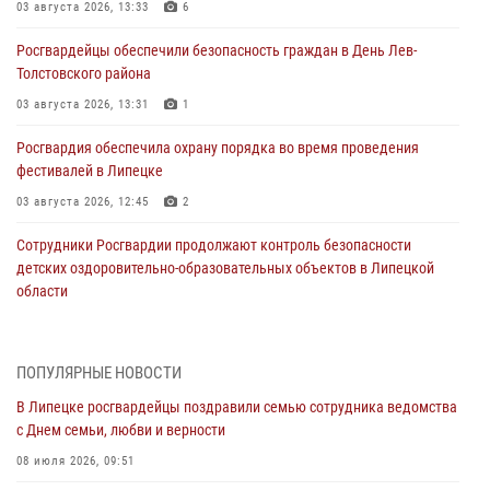
03 августа 2026, 13:33
6
Росгвардейцы обеспечили безопасность граждан в День Лев-
Толстовского района
03 августа 2026, 13:31
1
Росгвардия обеспечила охрану порядка во время проведения
фестивалей в Липецке
03 августа 2026, 12:45
2
Сотрудники Росгвардии продолжают контроль безопасности
детских оздоровительно-образовательных объектов в Липецкой
области
31 июля 2026, 15:49
Лекция по финансовой грамотности прошла для сотрудников
ПОПУЛЯРНЫЕ НОВОСТИ
Росгвардии
В Липецке росгвардейцы поздравили семью сотрудника ведомства
30 июля 2026, 15:25
с Днем семьи, любви и верности
В Управлении Росгвардии по Липецкой области состоялся вечер
08 июля 2026, 09:51
вопросов и ответов