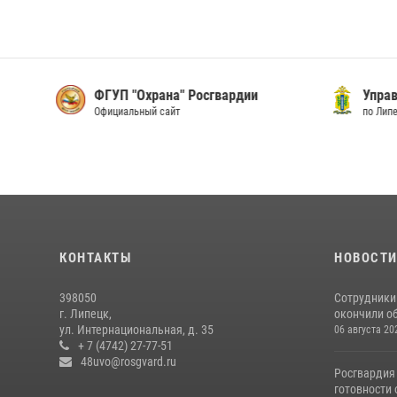
ФГУП "Охрана" Росгвардии
Упра
Официальный сайт
по Лип
КОНТАКТЫ
НОВОСТ
398050
Сотрудники
г. Липецк,
окончили об
ул. Интернациональная, д. 35
06 августа 20
+ 7 (4742) 27-77-51
48uvo@rosgvard.ru
Росгвардия
готовности 