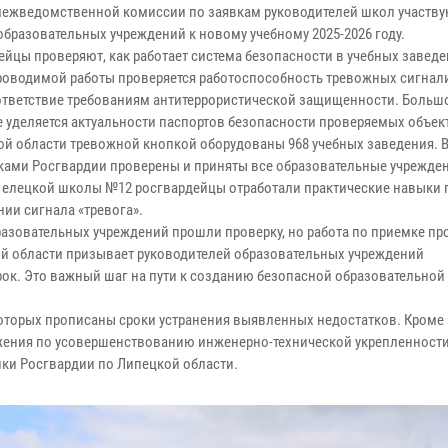
межведомственной комиссии по заявкам руководителей школ участву
образовательных учреждений к новому учебному 2025-2026 году.
ейцы проверяют, как работает система безопасности в учебных заведе
роводимой работы проверяется работоспособность тревожных сигнали
ответствие требованиям антитеррористической защищенности. Больш
 уделяется актуальности паспортов безопасности проверяемых объек
ой области тревожной кнопкой оборудованы 968 учебных заведения. В
ками Росгвардии проверены и приняты все образовательные учрежден
 елецкой школы №12 росгвардейцы отработали практические навыки 
нии сигнала «тревога».
азовательных учреждений прошли проверку, но работа по приемке пр
кой области призывает руководителей образовательных учреждений
ок. Это важный шаг на пути к созданию безопасной образовательной
оторых прописаны сроки устранения выявленных недостатков. Кроме 
жения по усовершенствованию инженерно-технической укрепленности
ики Росгвардии по Липецкой области.