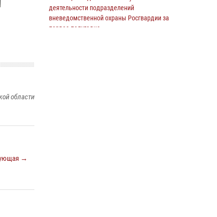
деятельности подразделений
вневедомственной охраны Росгвардии за
первое полугодие
15 июля 2026, 15:03
Росгвардия обеспечила безопасность липчан
во время празднования Дня города и Дня
металлурга
20 июля 2026, 12:34
4
кой области
В Липецке сотрудники Росгвардии помогли
дезориентированному пенсионеру добраться
до дома
14 июля 2026, 15:07
ующая →
Росгвардейцы обеспечили безопасность во
время празднования Дня города в Лебедяни
27 июля 2026, 15:27
3
В Липецке росгвардейцы обеспечили