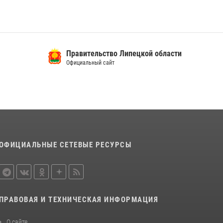
правопорядок во время празднования Дня
ВМФ России
27 июля 2026, 15:38
2
В лагерях Липецкой области сотрудники
Правительство Липецкой области
вневедомственной охраны провели акцию
Официальный сайт
«Каникулы с Росгвардией»
17 июля 2026, 13:24
2
ОФИЦИАЛЬНЫЕ СЕТЕВЫЕ РЕСУРСЫ
ПРАВОВАЯ И ТЕХНИЧЕСКАЯ ИНФОРМАЦИЯ
О сайте