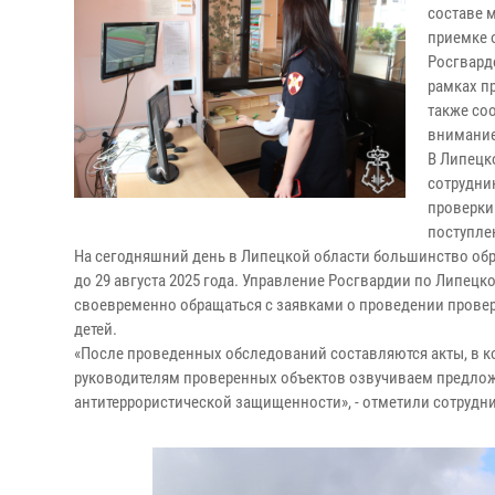
составе 
приемке 
Росгвард
рамках п
также со
внимание
В Липецк
сотрудни
проверки
поступле
На сегодняшний день в Липецкой области большинство обр
до 29 августа 2025 года. Управление Росгвардии по Липец
своевременно обращаться с заявками о проведении провер
детей.
«После проведенных обследований составляются акты, в к
руководителям проверенных объектов озвучиваем предло
антитеррористической защищенности», - отметили сотрудн