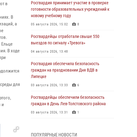
Росгвардия принимает участие в проверке
ют в
готовности образовательных учреждений к
новому учебному году
ниях. В
заций, а
05 августа 2026, 15:02
8
ое
Росгвардейцы отработали свыше 550
тов.
выездов по сигналу «Тревога»
 Ельце
ия. В ходе
04 августа 2026, 13:48
при
Росгвардия обеспечила безопасность
граждан на праздновании Дня ВДВ в
одолжится
Липецке
 среды для
03 августа 2026, 13:33
6
Росгвардейцы обеспечили безопасность
этого,
граждан в День Лев-Толстовского района
 и
03 августа 2026, 13:31
1
Росгвардия обеспечила охрану порядка во
время проведения фестивалей в Липецке
ПОПУЛЯРНЫЕ НОВОСТИ