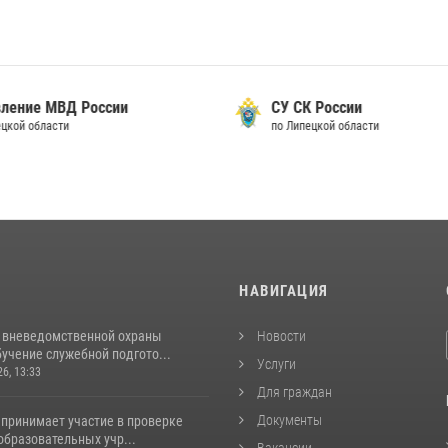
вление МВД России
СУ СК России
ецкой области
по Липецкой области
И
НАВИГАЦИЯ
 вневедомственной охраны
Новости
учение служебной подгото...
Услуги
26, 13:33
Для граждан
Документы
 принимает участие в проверке
образовательных учр...
Вакансии