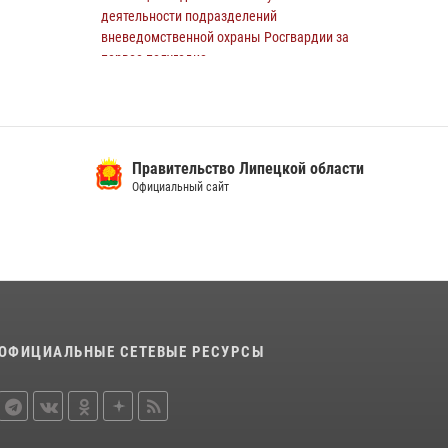
деятельности подразделений
вневедомственной охраны Росгвардии за
первое полугодие
15 июля 2026, 15:03
Росгвардия обеспечила безопасность липчан
во время празднования Дня города и Дня
Правительство Липецкой области
металлурга
Официальный сайт
20 июля 2026, 12:34
4
В Липецке сотрудники Росгвардии помогли
дезориентированному пенсионеру добраться
до дома
14 июля 2026, 15:07
Росгвардейцы обеспечили безопасность во
ОФИЦИАЛЬНЫЕ СЕТЕВЫЕ РЕСУРСЫ
время празднования Дня города в Лебедяни
27 июля 2026, 15:27
3
В Липецке росгвардейцы обеспечили