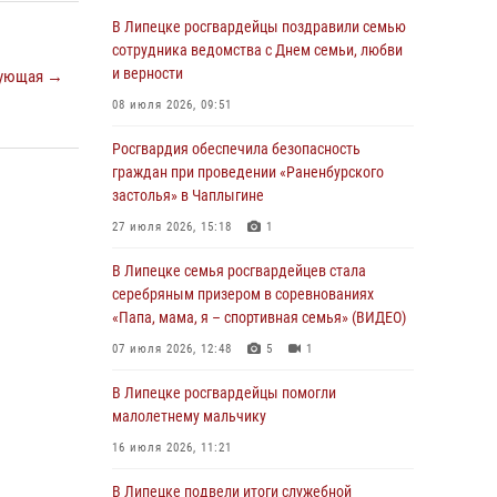
03 августа 2026, 12:45
2
В Липецке росгвардейцы поздравили семью
сотрудника ведомства с Днем семьи, любви
Сотрудники Росгвардии продолжают
и верности
ующая →
контроль безопасности детских
оздоровительно-образовательных объектов
08 июля 2026, 09:51
в Липецкой области
Росгвардия обеспечила безопасность
31 июля 2026, 15:49
граждан при проведении «Раненбурского
застолья» в Чаплыгине
Лекция по финансовой грамотности прошла
для сотрудников Росгвардии
27 июля 2026, 15:18
1
30 июля 2026, 15:25
В Липецке семья росгвардейцев стала
серебряным призером в соревнованиях
В Управлении Росгвардии по Липецкой
«Папа, мама, я – спортивная семья» (ВИДЕО)
области состоялся вечер вопросов и ответов
07 июля 2026, 12:48
5
1
29 июля 2026, 15:05
2
В Липецке росгвардейцы помогли
В Липецке росгвардейцы посетили
малолетнему мальчику
богослужение в честь великого князя
Владимира
16 июля 2026, 11:21
28 июля 2026, 14:46
3
В Липецке подвели итоги служебной