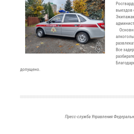
Росгвард
выездов 
Экипажам
админист
Основным
алкоголь
развлека
Все заде
разбират
Благодар
допущено.
Пресс-служба Управления Федеральн