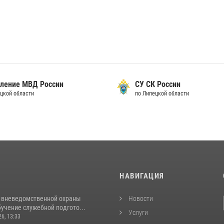
вление МВД России
СУ СК России
ецкой области
по Липецкой области
И
НАВИГАЦИЯ
 вневедомственной охраны
Новости
учение служебной подгото...
Услуги
26, 13:33