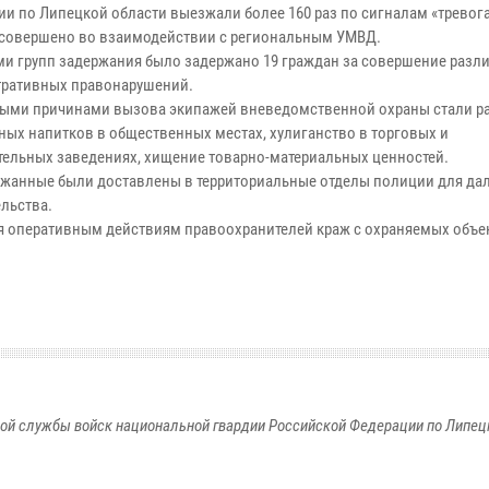
ии по Липецкой области выезжали более 160 раз по сигналам «тревога
совершено во взаимодействии с региональным УМВД.
и групп задержания было задержано 19 граждан за совершение разл
ративных правонарушений.
и причинами вызова экипажей вневедомственной охраны стали р
ных напитков в общественных местах, хулиганство в торговых и
тельных заведениях, хищение товарно-материальных ценностей.
ржанные были доставлены в территориальные отделы полиции для да
ельства.
я оперативным действиям правоохранителей краж с охраняемых объе
ой службы войск национальной гвардии Российской Федерации по Липец