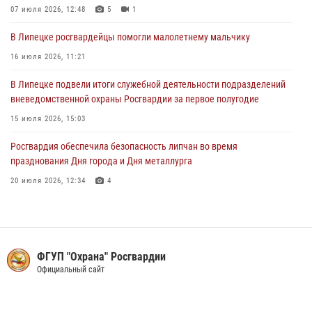
В Липецке росгвардейцы посетили богослужение в честь великого
07 июля 2026, 12:48
5
1
князя Владимира
В Липецке росгвардейцы помогли малолетнему мальчику
28 июля 2026, 14:46
3
16 июля 2026, 11:21
В Липецке подвели итоги служебной деятельности подразделений
вневедомственной охраны Росгвардии за первое полугодие
15 июля 2026, 15:03
Росгвардия обеспечила безопасность липчан во время
празднования Дня города и Дня металлурга
20 июля 2026, 12:34
4
В Липецке сотрудники Росгвардии помогли дезориентированному
пенсионеру добраться до дома
14 июля 2026, 15:07
ФГУП "Охрана" Росгвардии
Росгвардейцы обеспечили безопасность во время празднования
Официальный сайт
Дня города в Лебедяни
27 июля 2026, 15:27
3