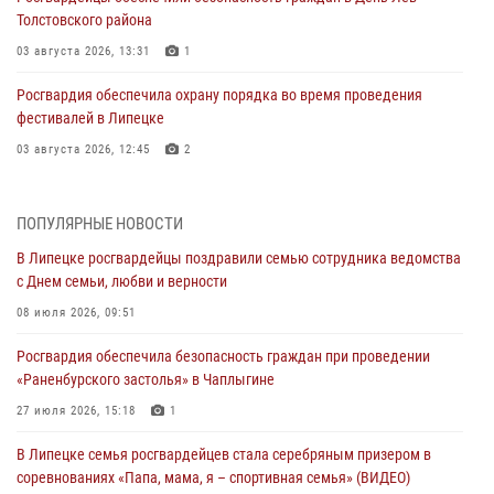
Толстовского района
03 августа 2026, 13:31
1
Росгвардия обеспечила охрану порядка во время проведения
фестивалей в Липецке
03 августа 2026, 12:45
2
Сотрудники Росгвардии продолжают контроль безопасности
детских оздоровительно-образовательных объектов в Липецкой
ПОПУЛЯРНЫЕ НОВОСТИ
области
В Липецке росгвардейцы поздравили семью сотрудника ведомства
31 июля 2026, 15:49
с Днем семьи, любви и верности
Лекция по финансовой грамотности прошла для сотрудников
08 июля 2026, 09:51
Росгвардии
Росгвардия обеспечила безопасность граждан при проведении
30 июля 2026, 15:25
«Раненбурского застолья» в Чаплыгине
В Управлении Росгвардии по Липецкой области состоялся вечер
27 июля 2026, 15:18
1
вопросов и ответов
В Липецке семья росгвардейцев стала серебряным призером в
29 июля 2026, 15:05
2
соревнованиях «Папа, мама, я – спортивная семья» (ВИДЕО)