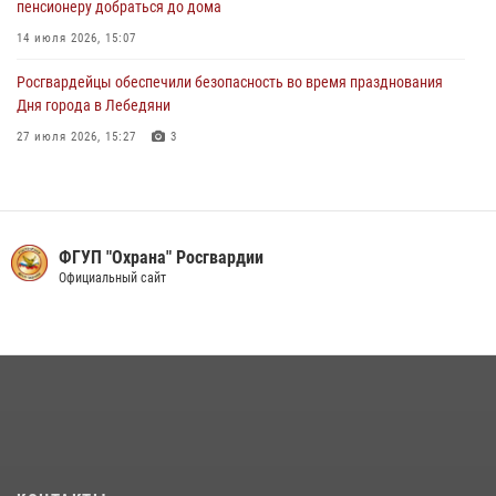
пенсионеру добраться до дома
14 июля 2026, 15:07
Росгвардейцы обеспечили безопасность во время празднования
Дня города в Лебедяни
27 июля 2026, 15:27
3
В Липецке росгвардейцы обеспечили правопорядок во время
празднования Дня ВМФ России
27 июля 2026, 15:38
2
ФГУП "Охрана" Росгвардии
В Управлении Росгвардии по Липецкой области состоялся вечер
Официальный сайт
вопросов и ответов
29 июля 2026, 15:05
2
В лагерях Липецкой области сотрудники вневедомственной охраны
провели акцию «Каникулы с Росгвардией»
17 июля 2026, 13:24
2
Сотрудники вневедомственной охраны завершили курс