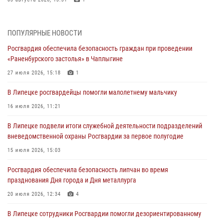
Росгвардия обеспечила охрану порядка во время проведения
фестивалей в Липецке
ПОПУЛЯРНЫЕ НОВОСТИ
03 августа 2026, 12:45
2
Росгвардия обеспечила безопасность граждан при проведении
«Раненбурского застолья» в Чаплыгине
Сотрудники Росгвардии продолжают контроль безопасности
детских оздоровительно-образовательных объектов в Липецкой
27 июля 2026, 15:18
1
области
В Липецке росгвардейцы помогли малолетнему мальчику
31 июля 2026, 15:49
16 июля 2026, 11:21
Лекция по финансовой грамотности прошла для сотрудников
В Липецке подвели итоги служебной деятельности подразделений
Росгвардии
вневедомственной охраны Росгвардии за первое полугодие
30 июля 2026, 15:25
15 июля 2026, 15:03
В Управлении Росгвардии по Липецкой области состоялся вечер
Росгвардия обеспечила безопасность липчан во время
вопросов и ответов
празднования Дня города и Дня металлурга
29 июля 2026, 15:05
2
20 июля 2026, 12:34
4
В Липецке сотрудники Росгвардии помогли дезориентированному