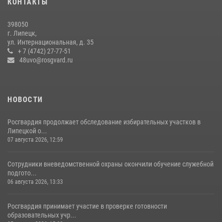
КОНТАКТЫ
профессиональной подготовки
14 июля 2026, 05:32
398050
г. Липецк,
ул. Интернациональная, д. 35
+ 7 (4742) 27-77-51
48uvo@rosgvard.ru
НОВОСТИ
Росгвардия продолжает обследование избирательных участков в
Липецкой о...
07 августа 2026, 12:59
Сотрудники вневедомственной охраны окончили обучение служебной
подгото...
06 августа 2026, 13:33
Росгвардия принимает участие в проверке готовности
образовательных учр...