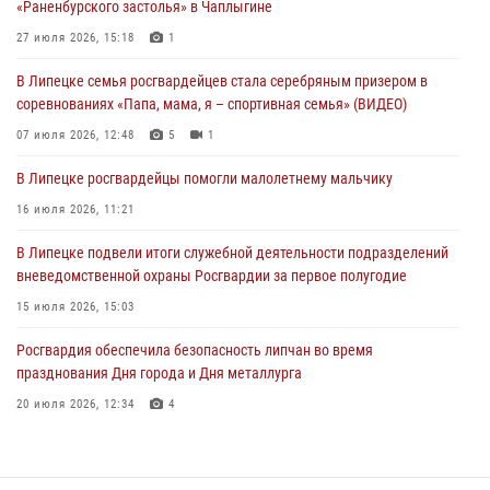
«Раненбурского застолья» в Чаплыгине
В Управлении Росгвардии по Липецкой области состоялся вечер
27 июля 2026, 15:18
1
вопросов и ответов
В Липецке семья росгвардейцев стала серебряным призером в
29 июля 2026, 15:05
2
соревнованиях «Папа, мама, я – спортивная семья» (ВИДЕО)
В Липецке росгвардейцы посетили богослужение в честь великого
07 июля 2026, 12:48
5
1
князя Владимира
В Липецке росгвардейцы помогли малолетнему мальчику
28 июля 2026, 14:46
3
16 июля 2026, 11:21
В Липецке подвели итоги служебной деятельности подразделений
вневедомственной охраны Росгвардии за первое полугодие
15 июля 2026, 15:03
Росгвардия обеспечила безопасность липчан во время
празднования Дня города и Дня металлурга
20 июля 2026, 12:34
4
В Липецке сотрудники Росгвардии помогли дезориентированному
пенсионеру добраться до дома