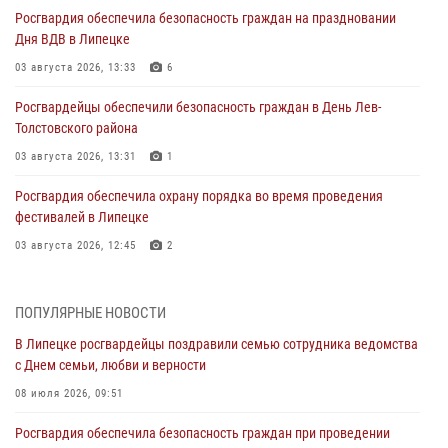
Росгвардия обеспечила безопасность граждан на праздновании
Дня ВДВ в Липецке
03 августа 2026, 13:33
6
Росгвардейцы обеспечили безопасность граждан в День Лев-
Толстовского района
03 августа 2026, 13:31
1
Росгвардия обеспечила охрану порядка во время проведения
фестивалей в Липецке
03 августа 2026, 12:45
2
Сотрудники Росгвардии продолжают контроль безопасности
детских оздоровительно-образовательных объектов в Липецкой
ПОПУЛЯРНЫЕ НОВОСТИ
области
В Липецке росгвардейцы поздравили семью сотрудника ведомства
31 июля 2026, 15:49
с Днем семьи, любви и верности
Лекция по финансовой грамотности прошла для сотрудников
08 июля 2026, 09:51
Росгвардии
Росгвардия обеспечила безопасность граждан при проведении
30 июля 2026, 15:25